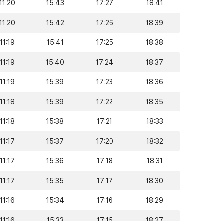
11:20
15:43
17:27
18:41
11:20
15:42
17:26
18:39
11:19
15:41
17:25
18:38
11:19
15:40
17:24
18:37
11:19
15:39
17:23
18:36
11:18
15:39
17:22
18:35
11:18
15:38
17:21
18:33
11:17
15:37
17:20
18:32
11:17
15:36
17:18
18:31
11:17
15:35
17:17
18:30
11:16
15:34
17:16
18:29
11:16
15:33
17:15
18:27