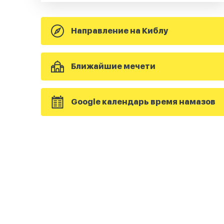
Направление на Киблу
Ближайшие мечети
Google календарь время намазов