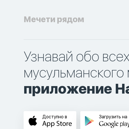
Мечети рядом
Узнавай обо все
мусульманского 
приложение Ha
Доступно в
Загрузить на