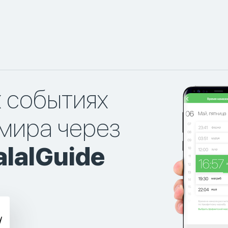
х событиях
мира через
lalGuide