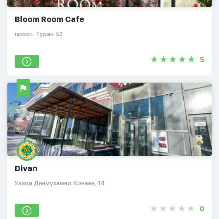
Bloom Room Cafe
просп. Туран 52
5
Divan
​Улица Динмухамед Конаев, 14​
0