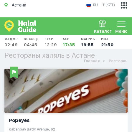
Астана
RU
₸ (KZT)
Каталог
Меню
ФАДЖР
ВОСХОД
ЗУХР
АСР
МАГРИБ
ИША
02:49
04:45
12:29
17:35
19:55
21:50
Рестораны халяль в Астане
Главная
Ресторан
Popeyes
Kabanbay Batyr Avenue, 62