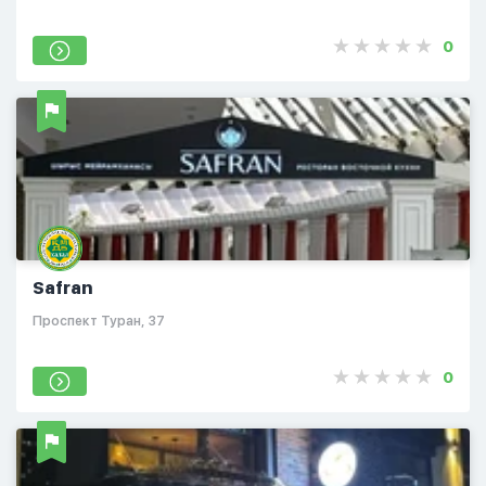
0
Safran
​Проспект Туран, 37
0