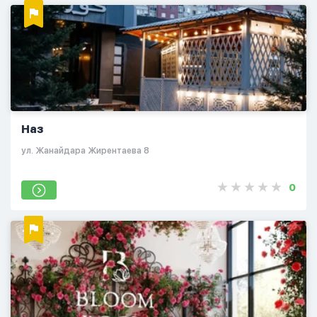
Наз
ул. Жанайдара Жирентаева 8
0