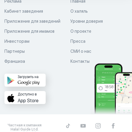
Реклама
Главная
Кабинет заведения
О халяль
Приложение для заведений
Уровни доверия
Приложение для имамов
О проекте
Инвесторам
Пресса
Партнеры
СМИ о нас
Франшиза
Контакты
Загрузить на
Доступно в
App Store
Частная компания
Halal Guide Ltd.