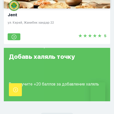
Jent
ул. Керей, Жанибек хандар 22
5
Добавь
халяль
точку
Вы получите +20
баллов за добавление
халяль
точки.