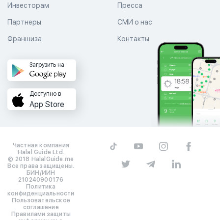
Инвесторам
Пресса
Партнеры
СМИ о нас
Франшиза
Контакты
Загрузить на
Доступно в
App Store
Частная компания
Halal Guide Ltd.
© 2018 HalalGuide.me
Все права защищены.
БИН/ИИН
210240900176
Политика
конфиденциальности
Пользовательское
соглашение
Правилами защиты