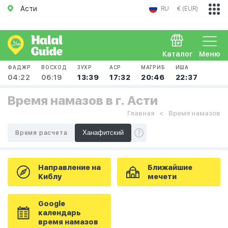
Асти
RU
€ (EUR)
Каталог
Меню
ФАДЖР
ВОСХОД
ЗУХР
АСР
МАГРИБ
ИША
04:22
06:19
13:39
17:32
20:46
22:37
Время намазов в г. Асти
Главная
Время намазов
Время расчета
Направление на
Ближайшие
Киблу
мечети
Google
календарь
время намазов