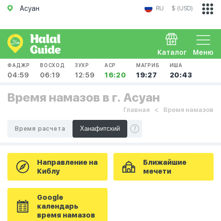
Асуан
RU
$ (USD)
Каталог
Меню
ФАДЖР
ВОСХОД
ЗУХР
АСР
МАГРИБ
ИША
04:59
06:19
12:59
16:20
19:27
20:43
Время намазов в г. Асуан
Главная
Время намазов
Время расчета
Направление на
Ближайшие
Киблу
мечети
Google
календарь
время намазов