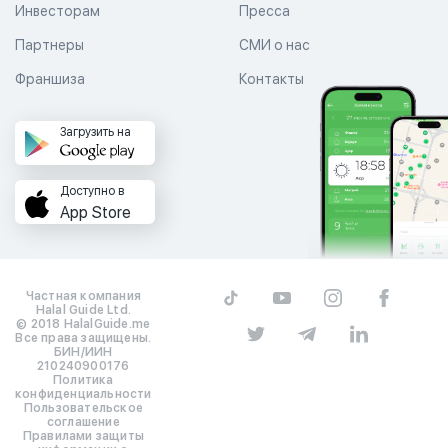
Инвесторам
Пресса
Партнеры
СМИ о нас
Франшиза
Контакты
Загрузить на
Доступно в
App Store
Частная компания
Halal Guide Ltd.
© 2018 HalalGuide.me
Все права защищены.
БИН/ИИН
210240900176
Политика
конфиденциальности
Пользовательское
соглашение
Правилами защиты