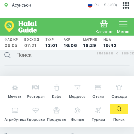
Асунсьон
RU
$ (USD)
Каталог
Меню
ФАДЖР
ВОСХОД
ЗУХР
АСР
МАГРИБ
ИША
06:05
07:21
13:01
16:06
18:29
19:42
Главная
Поиск
Мечеть
Ресторан
Кафе
Медресе
Отели
Одежда
Атрибутика
Здоровье
Продукты
Фонды
Туризм
Поиск