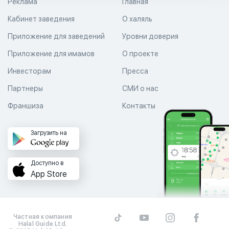
Реклама
Главная
Кабинет заведения
О халяль
Приложение для заведений
Уровни доверия
Приложение для имамов
О проекте
Инвесторам
Пресса
Партнеры
СМИ о нас
Франшиза
Контакты
Загрузить на
Доступно в
App Store
Частная компания
Halal Guide Ltd.