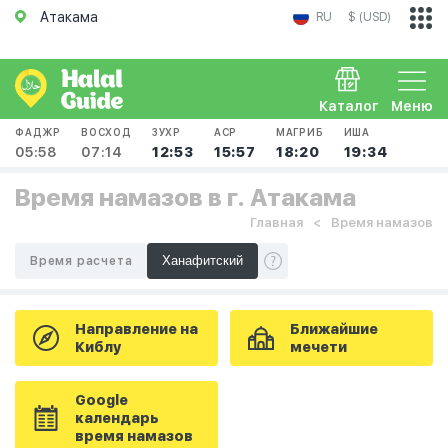
Атакама
RU
$ (USD)
Каталог
Меню
ФАДЖР
ВОСХОД
ЗУХР
АСР
МАГРИБ
ИША
05:58
07:14
12:53
15:57
18:20
19:34
Время намазов в г. Атакама
Главная
Время намазов
Время расчета
Направление на
Ближайшие
Киблу
мечети
Google
календарь
время намазов