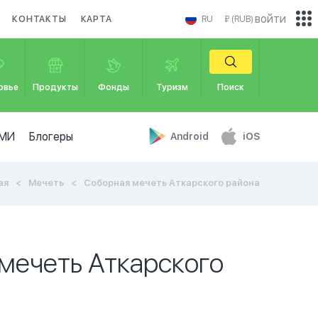
войти
КОНТАКТЫ
КАРТА
RU
₽ (RUB)
овье
Продукты
Фонды
Туризм
Поиск
МИ
Блогеры
Android
iOS
ая
Мечеть
Соборная мечеть Аткарского района
мечеть Аткарского