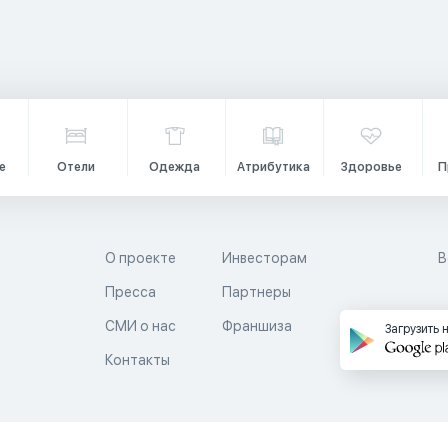
е
Отели
Одежда
Атрибутика
Здоровье
П
О проекте
Инвесторам
В
Пресса
Партнеры
й
СМИ о нас
Франшиза
Загрузить 
Контакты