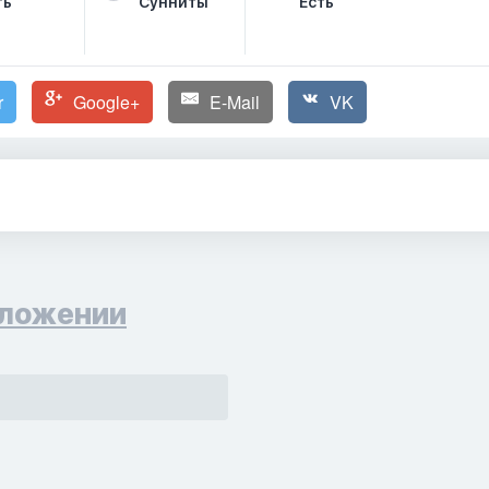
ть
Сунниты
Есть
r
Google+
E-Mail
VK
ложении