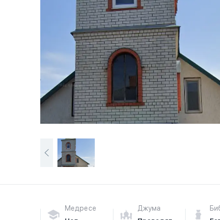
Медресе
Джума
Би