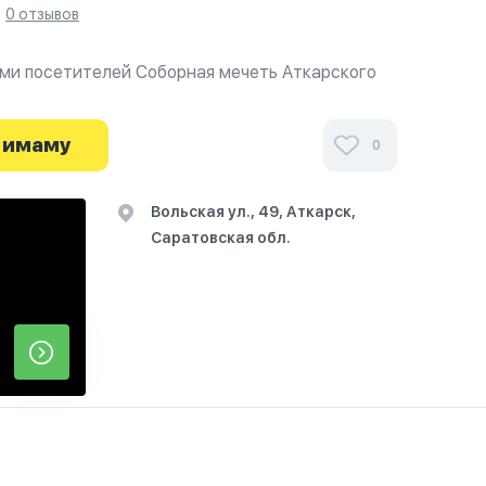
0 отзывов
ми посетителей Соборная мечеть Аткарского
фотографиях и узнайте о часах работы. Ваше
начинается здесь.
 имаму
0
Вольская ул., 49, Аткарск,
Саратовская обл.