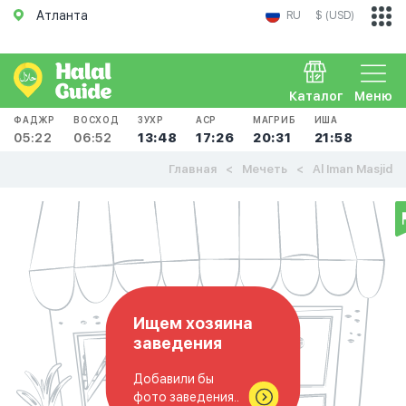
Атланта
RU
$ (USD)
Каталог
Меню
ФАДЖР
ВОСХОД
ЗУХР
АСР
МАГРИБ
ИША
05:22
06:52
13:48
17:26
20:31
21:58
Главная
Мечеть
Al Iman Masjid
Ищем хозяина
заведения
Добавили бы
фото заведения..