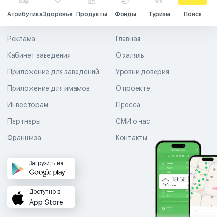
Атрибутика
Здоровье
Продукты
Фонды
Туризм
Поиск
Реклама
Главная
Кабинет заведения
О халяль
Приложение для заведений
Уровни доверия
Приложение для имамов
О проекте
Инвесторам
Пресса
Партнеры
СМИ о нас
Франшиза
Контакты
Загрузить на
Доступно в
App Store