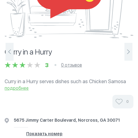
Curry in a Hurry
3
0 отзывов
Curry in a Hurry serves dishes such as Chicken Samosa
and Dum Biriyani. Located in the Global Mall Food Court.
подробнее
0
5675 Jimmy Carter Boulevard, Norcross, GA 30071
Показать номер