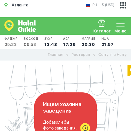
Атланта
RU
$ (USD)
Каталог
Меню
ФАДЖР
ВОСХОД
ЗУХР
АСР
МАГРИБ
ИША
05:23
06:53
13:48
17:26
20:30
21:57
Главная
Ресторан
Curry in a Hurry
Ищем хозяина
заведения
Добавили бы
фото заведения..