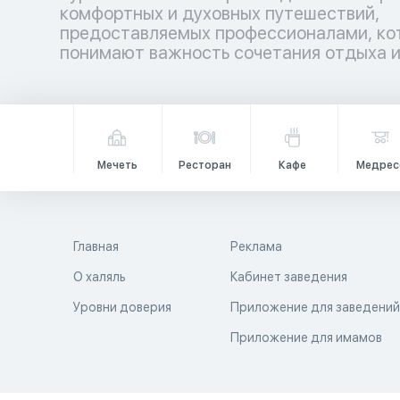
комфортных и духовных путешествий,
гармонией. Аллах повелел путешествовать по
предоставляемых профессионалами, ко
земле не только телом, но и душой, даб
понимают важность сочетания отдыха 
Мечеть
Ресторан
Кафе
Медрес
Главная
Реклама
О халяль
Кабинет заведения
Уровни доверия
Приложение для заведени
Приложение для имамов