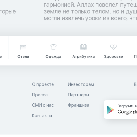
торые
ы люди
и
могли извлечь уроки из всего, чт
е
Отели
Одежда
Атрибутика
Здоровье
П
О проекте
Инвесторам
В
Пресса
Партнеры
й
СМИ о нас
Франшиза
Загрузить 
Контакты