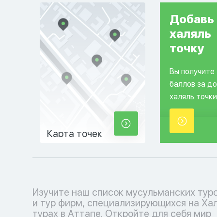
Добавь
халяль
точку
Вы получите
баллов за д
халяль точки
Карта точек
Изучите наш список мусульманских тур
соблюдения исламских традиций. Выб
и тур фирм, специализирующихся на Ха
кофмортный отпуск с нашими туроператора
турах в Аттапе. Откройте для себя мир
каждый момент наполнен умиротворением и