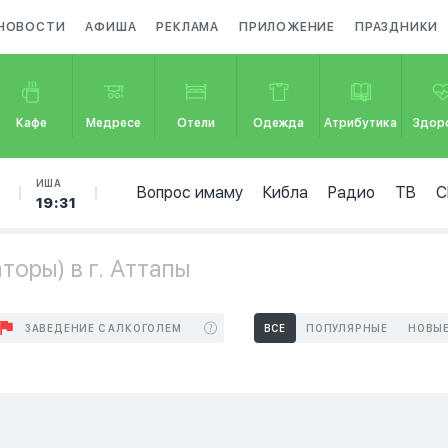
НОВОСТИ
АФИША
РЕКЛАМА
ПРИЛОЖЕНИЕ
ПРАЗДНИКИ
Кафе
Медресе
Отели
Одежда
Атрибутика
Здор
Б
ИША
Вопрос имаму
Кибла
Радио
ТВ
С
19:31
оры) в г. Аттапы
ЗАВЕДЕНИЕ С АЛКОГОЛЕМ
ВСЕ
ПОПУЛЯРНЫЕ
НОВЫ