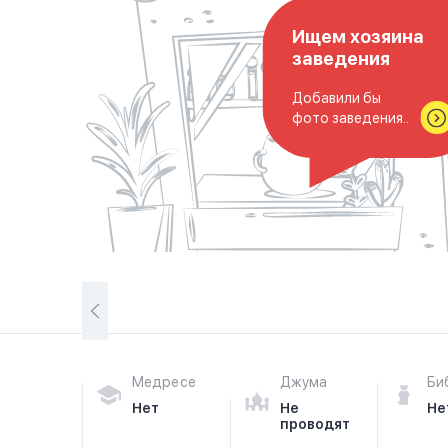
Ищем хозяина
заведения
Добавили бы
фото заведения..
Медресе
Джума
Би
Нет
Не
Не
проводят