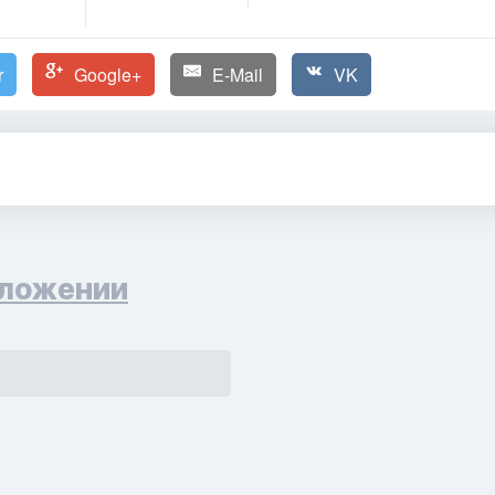
r
Google+
E-Mail
VK
ложении