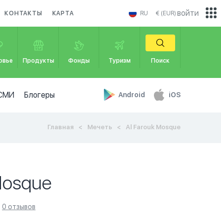
войти
КОНТАКТЫ
КАРТА
RU
€ (EUR)
овье
Продукты
Фонды
Туризм
Поиск
СМИ
Блогеры
Android
iOS
Главная
Мечеть
Al Farouk Mosque
Mosque
0 отзывов