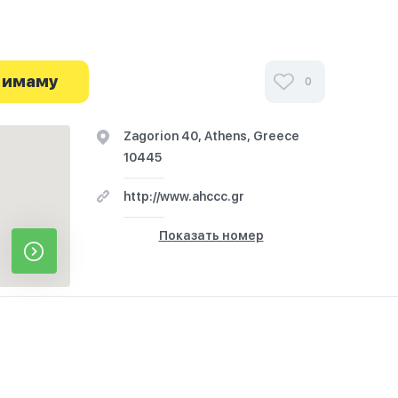
и посетителей Al Farouk Mosque в г.Аттика на
 о часах работы. Ваше духовное путешествие
 имаму
0
Zagorion 40, Athens, Greece
10445
http://www.ahccc.gr
Показать номер