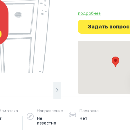
подробнее
Ознакомьтесь с отзывам
фотографиях и узнайте
Задать вопрос
начинается здесь.
блиотека
Направление
Парковка
т
Не
Нет
известно