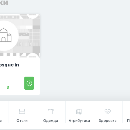
ки
osque in
3
е
Отели
Одежда
Атрибутика
Здоровье
П