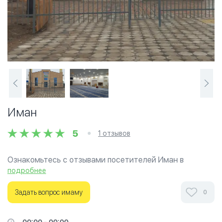
Иман
5
1 отзывов
Ознакомьтесь с отзывами посетителей Иман в
г.Атырау на фотографиях и узнайте о часах работы.
подробнее
Ваше духовное путешествие начинается здесь.
Задать вопрос имаму
0