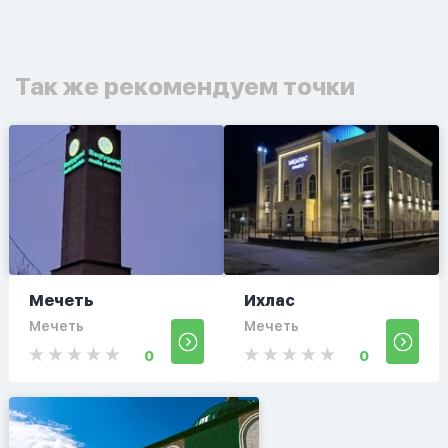
Так же рекомендуем точки
Мечеть
Ихлас
Мечеть
Мечеть
0
0