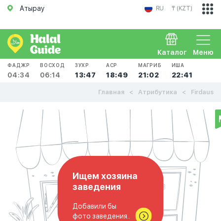
Атырау
RU
₸ (KZT)
Каталог
Меню
ФАДЖР
ВОСХОД
ЗУХР
АСР
МАГРИБ
ИША
04:34
06:14
13:47
18:49
21:02
22:41
Главная
Атрибутика
Firdaus
Ищем хозяина
заведения
Добавили бы
фото заведения..