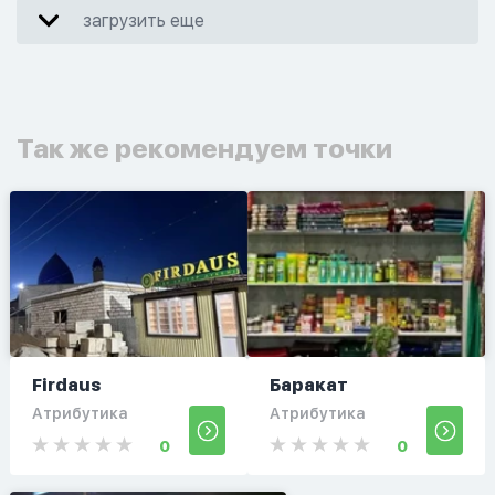
загрузить еще
Так же рекомендуем точки
Firdaus
Баракат
Атрибутика
Атрибутика
0
0