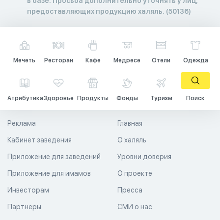
в базе. Просьба дополнительно уточнять у лиц,
предоставляющих продукцию халяль. (50136)
Мечеть
Ресторан
Кафе
Медресе
Отели
Одежда
Атрибутика
Здоровье
Продукты
Фонды
Туризм
Поиск
Реклама
Главная
Кабинет заведения
О халяль
Приложение для заведений
Уровни доверия
Приложение для имамов
О проекте
Инвесторам
Пресса
Партнеры
СМИ о нас