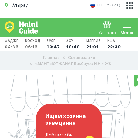
Атырау
RU
₸ (KZT)
Каталог
Меню
ФАДЖР
ВОСХОД
ЗУХР
АСР
МАГРИБ
ИША
04:36
06:16
13:47
18:48
21:01
22:39
Главная
Организация
«MАНТЫОТЖАНАТ Бекбауов Н.Н.» ЖК
Ищем хозяина
заведения
Добавили бы