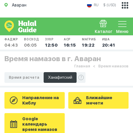
Аваран
RU
$ (USD)
Каталог
Меню
ФАДЖР
ВОСХОД
ЗУХР
АСР
МАГРИБ
ИША
04:43
06:05
12:50
16:15
19:22
20:41
Время намазов в г. Аваран
Главная
Время намазов
Время расчета
Направление на
Ближайшие
Киблу
мечети
Google
календарь
время намазов