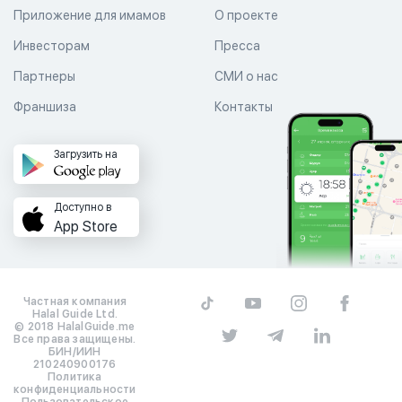
Приложение для имамов
О проекте
Инвесторам
Пресса
Партнеры
СМИ о нас
Франшиза
Контакты
Загрузить на
Доступно в
App Store
Частная компания
Halal Guide Ltd.
© 2018 HalalGuide.me
Все права защищены.
БИН/ИИН
210240900176
Политика
конфиденциальности