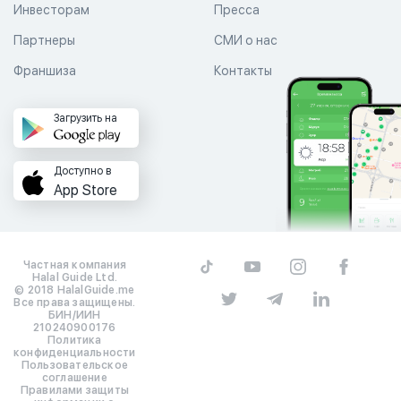
Инвесторам
Пресса
Партнеры
СМИ о нас
Франшиза
Контакты
Загрузить на
Доступно в
App Store
Частная компания
Halal Guide Ltd.
© 2018 HalalGuide.me
Все права защищены.
БИН/ИИН
210240900176
Политика
конфиденциальности
Пользовательское
соглашение
Правилами защиты