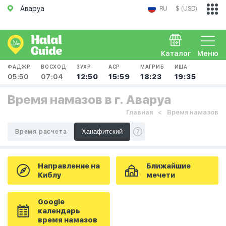
Аваруа
RU
$ (USD)
Каталог
Меню
ФАДЖР
ВОСХОД
ЗУХР
АСР
МАГРИБ
ИША
05:50
07:04
12:50
15:59
18:23
19:35
Время намазов в г. Аваруа
Главная
Время намазов
Время расчета
Направление на
Ближайшие
Киблу
мечети
Google
календарь
время намазов