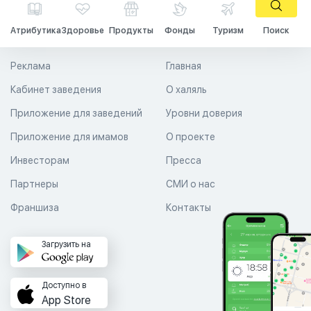
Атрибутика
Здоровье
Продукты
Фонды
Туризм
Поиск
Реклама
Главная
Кабинет заведения
О халяль
Приложение для заведений
Уровни доверия
Приложение для имамов
О проекте
Инвесторам
Пресса
Партнеры
СМИ о нас
Франшиза
Контакты
Загрузить на
Доступно в
App Store