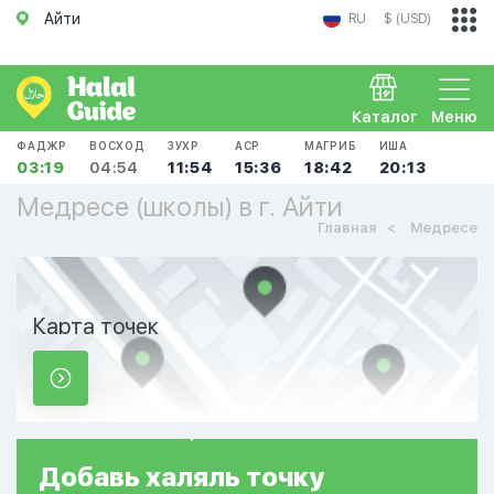
Айти
RU
$ (USD)
Каталог
Меню
ФАДЖР
ВОСХОД
ЗУХР
АСР
МАГРИБ
ИША
03:19
04:54
11:54
15:36
18:42
20:13
Медресе (школы) в г. Айти
Главная
Медресе
Карта точек
Добавь
халяль
точку