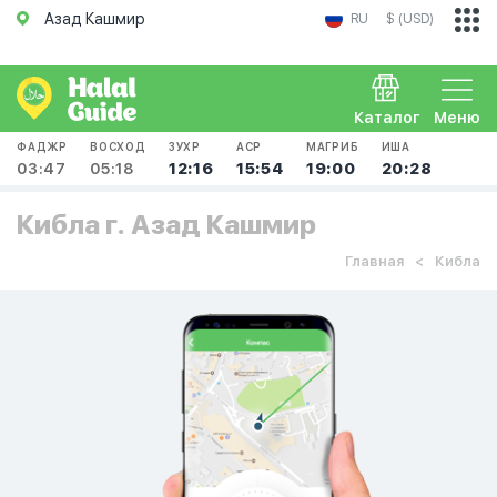
Азад Кашмир
RU
$ (USD)
Каталог
Меню
ФАДЖР
ВОСХОД
ЗУХР
АСР
МАГРИБ
ИША
03:47
05:18
12:16
15:54
19:00
20:28
Кибла г. Азад Кашмир
Главная
Кибла