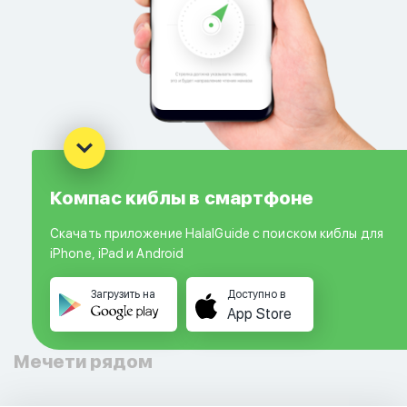
Компас киблы в смартфоне
Скачать приложение HalalGuide с поиском киблы для
iPhone, iPad и Android
Загрузить на
Доступно в
App Store
Мечети рядом