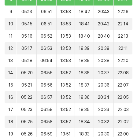
9
05:13
06:51
13:53
18:42
20:43
22:16
10
05:15
06:51
13:53
18:41
20:42
22:14
11
05:16
06:52
13:53
18:40
20:40
22:13
12
05:17
06:53
13:53
18:39
20:39
22:11
13
05:18
06:54
13:53
18:39
20:38
22:10
14
05:20
06:55
13:52
18:38
20:37
22:08
15
05:21
06:56
13:52
18:37
20:36
22:07
16
05:22
06:57
13:52
18:36
20:34
22:05
17
05:23
06:58
13:52
18:35
20:33
22:03
18
05:25
06:58
13:52
18:34
20:32
22:02
19
05:26
06:59
13:51
18:33
20:30
22:00