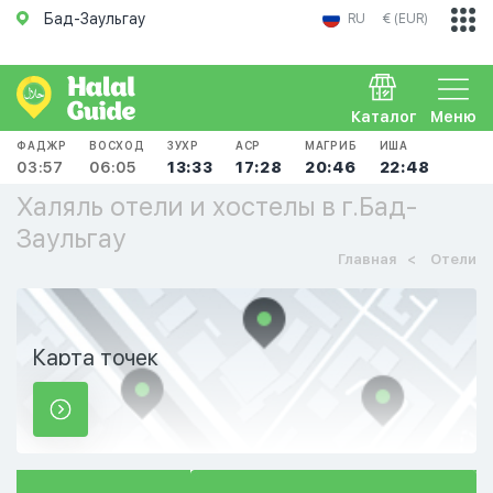
Бад-Заульгау
RU
€ (EUR)
Каталог
Меню
ФАДЖР
ВОСХОД
ЗУХР
АСР
МАГРИБ
ИША
03:57
06:05
13:33
17:28
20:46
22:48
Халяль отели и хостелы в г.Бад-
Заульгау
Главная
Отели
Карта точек