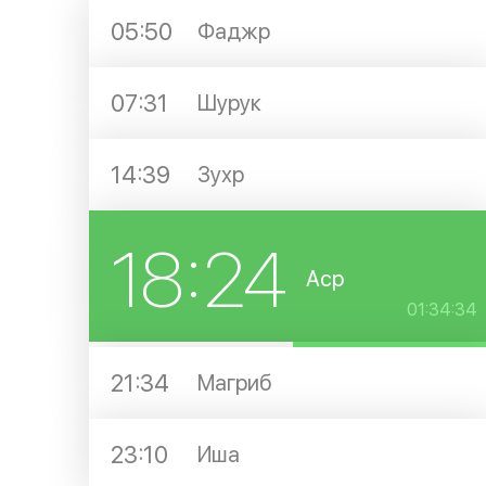
05:50
Фаджр
07:31
Шурук
14:39
Зухр
18:24
Аср
01:34:34
21:34
Магриб
23:10
Иша