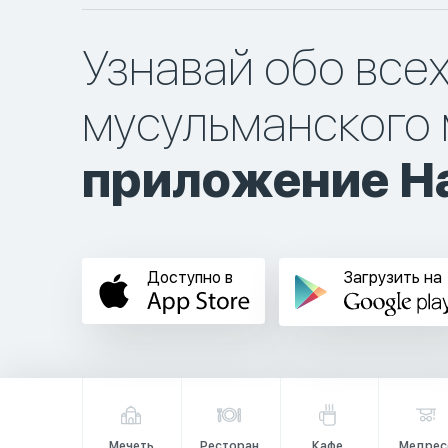
Узнавай обо все
мусульманского 
приложение Ha
Доступно в
Загрузить на
Мечеть
Ресторан
Кафе
Медрес