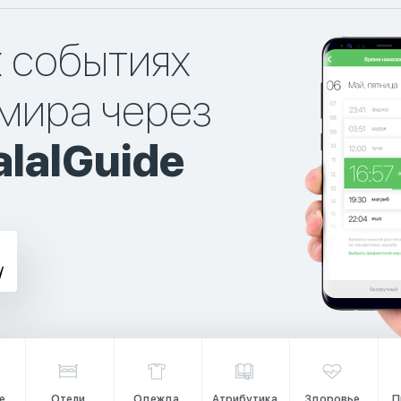
х событиях
мира через
lalGuide
е
Отели
Одежда
Атрибутика
Здоровье
П