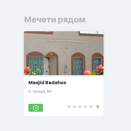
Мечети рядом
Masjid Badahos
C. Gurugú, 88
0