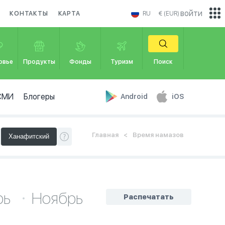
войти
КОНТАКТЫ
КАРТА
RU
€ (EUR)
овье
Продукты
Фонды
Туризм
Поиск
СМИ
Блогеры
Android
iOS
Главная
Время намазов
рь
Ноябрь
Распечатать