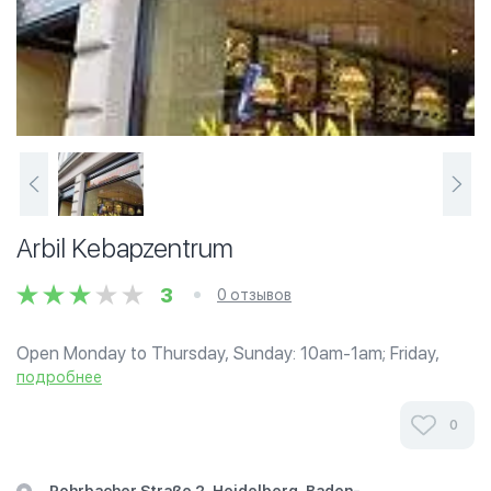
Arbil Kebapzentrum
3
0 отзывов
Open Monday to Thursday, Sunday: 10am-1am; Friday,
Saturday 10am-5am.
подробнее
0