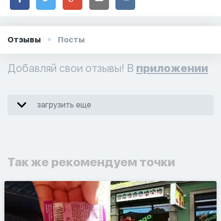
Отзывы
Посты
Добавляй свои отзывы! В
приложении
загрузить еще
Так же рекомендуем точки