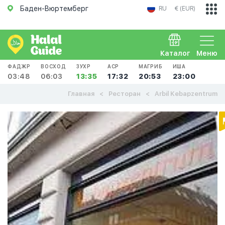
Баден-Вюртемберг
RU
€ (EUR)
Каталог
Меню
ФАДЖР
ВОСХОД
ЗУХР
АСР
МАГРИБ
ИША
03:48
06:03
13:35
17:32
20:53
23:00
Главная
Ресторан
Arbil Kebapzentrum