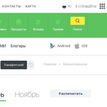
войти
КОНТАКТЫ
КАРТА
RU
$ (USD)
овье
Продукты
Фонды
Туризм
Поиск
СМИ
Блогеры
Android
iOS
Главная
Время намазов
рь
Ноябрь
Распечатать