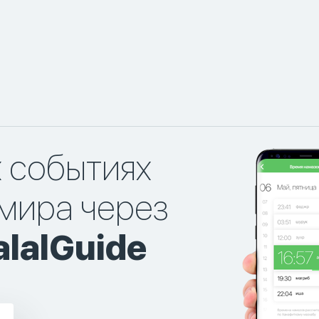
х событиях
мира через
lalGuide