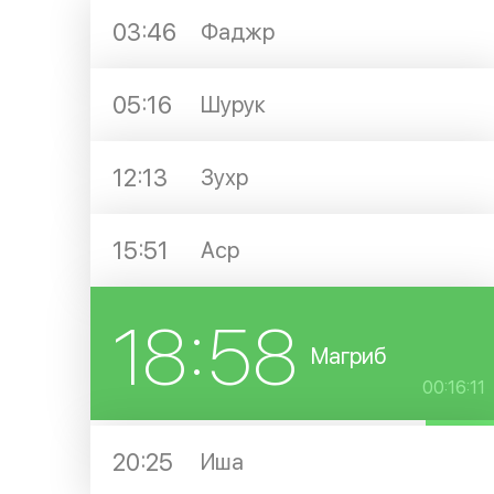
03:46
Фаджр
05:16
Шурук
12:13
Зухр
15:51
Аср
18:58
Магриб
00:16:11
20:25
Иша