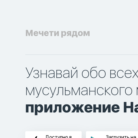
Мечети рядом
Узнавай обо все
мусульманского 
приложение Ha
Доступно в
Загрузить на