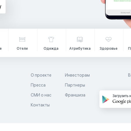
е
Отели
Одежда
Атрибутика
Здоровье
П
О проекте
Инвесторам
В
Пресса
Партнеры
й
СМИ о нас
Франшиза
Загрузить 
Контакты