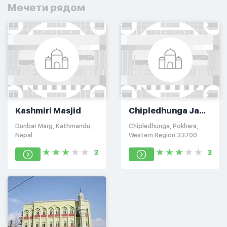
Мечети рядом
Kashmiri Masjid
Chipledhunga Jame
Masjid
Dunbar Marg, Kathmandu,
Chipledhunga, Pokhara,
Nepal
Western Region 33700
3
3