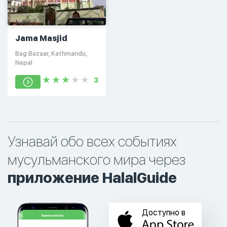
Jama Masjid
Bag Bazaar, Kathmandu,
Nepal
3
Узнавай обо всех событиях
мусульманского мира через
приложение HalalGuide
Доступно в