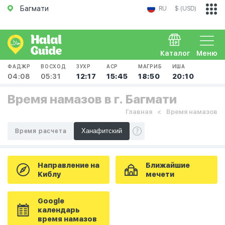
Багмати
RU
$ (USD)
Каталог
Меню
ФАДЖР
ВОСХОД
ЗУХР
АСР
МАГРИБ
ИША
04:08
05:31
12:17
15:45
18:50
20:10
Время намазов в г. Багмати
Главная
Время намазов
Время расчета
Направление на
Ближайшие
Киблу
мечети
Google
календарь
время намазов