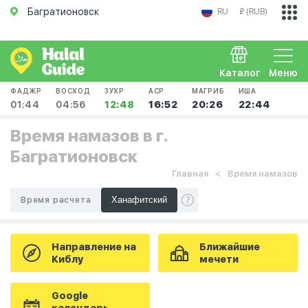
Багратионовск
RU
₽ (RUB)
Каталог
Меню
ФАДЖР
ВОСХОД
ЗУХР
АСР
МАГРИБ
ИША
01:44
04:56
12:48
16:52
20:26
22:44
Время намазов в г.
Багратионовск
Главная
Время намазов
Время расчета
Направление на
Ближайшие
Киблу
мечети
Google