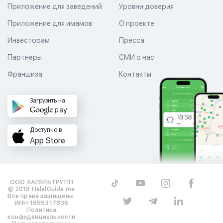
Приложение для заведений
Уровни доверия
Приложение для имамов
О проекте
Инвесторам
Пресса
Партнеры
СМИ о нас
Франшиза
Контакты
Загрузить на
Доступно в
App Store
ООО ХАЛЯЛЬ ГРУПП
© 2018 HalalGuide.me
Все права защищены.
ИНН 1655317836
Политика
конфиденциальности