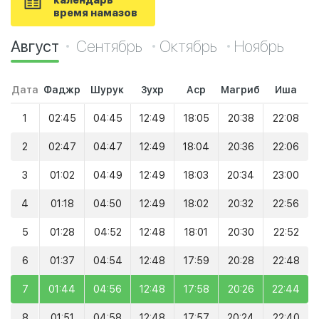
календарь
время намазов
Август
Сентябрь
Октябрь
Ноябрь
Дата
Фаджр
Шурук
Зухр
Аср
Магриб
Иша
1
02:45
04:45
12:49
18:05
20:38
22:08
2
02:47
04:47
12:49
18:04
20:36
22:06
3
01:02
04:49
12:49
18:03
20:34
23:00
4
01:18
04:50
12:49
18:02
20:32
22:56
5
01:28
04:52
12:48
18:01
20:30
22:52
6
01:37
04:54
12:48
17:59
20:28
22:48
7
01:44
04:56
12:48
17:58
20:26
22:44
8
01:51
04:58
12:48
17:57
20:24
22:40