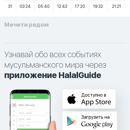
31
03:24
05:40
12:43
17:20
19:32
21:21
Мечети рядом
Узнавай обо всех событиях
мусульманского мира через
приложение HalalGuide
Доступно в
Загрузить на