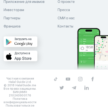
Приложение для имамов
О проекте
Инвесторам
Пресса
Партнеры
СМИ о нас
Франшиза
Контакты
Загрузить на
Доступно в
App Store
Частная компания
Halal Guide Ltd.
© 2018 HalalGuide.me
Все права защищены.
БИН/ИИН
210240900176
Политика
конфиденциальности
Пользовательское