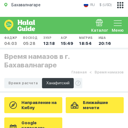
Бахавалнагаре
RU
$ (USD)
Каталог
Меню
ФАДЖР
ВОСХОД
ЗУХР
АСР
МАГРИБ
ИША
04:03
05:28
12:18
15:49
18:54
20:16
Время намазов в г.
Бахавалнагаре
Главная
Время намазов
Время расчета
Направление на
Ближайшие
Киблу
мечети
Google