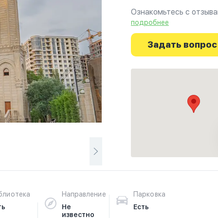
Ознакомьтесь с отзыва
г.Баку на фотографиях 
подробнее
путешествие начинаетс
Задать вопрос
блиотека
Направление
Парковка
ть
Не
Есть
известно