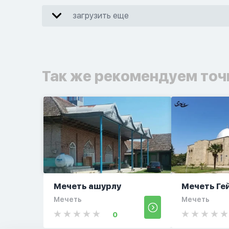
загрузить еще
Так же рекомендуем точ
Мечеть ашурлу
Мечеть Ге
Мечеть
Мечеть
0