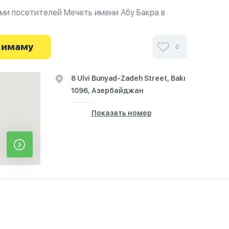
ми посетителей Мечеть имени Абу Бакра в
и узнайте о часах работы. Ваше духовное
я здесь.
 имаму
0
8 Ulvi Bunyad-Zadeh Street, Bakı
1096, Азербайджан
Показать номер