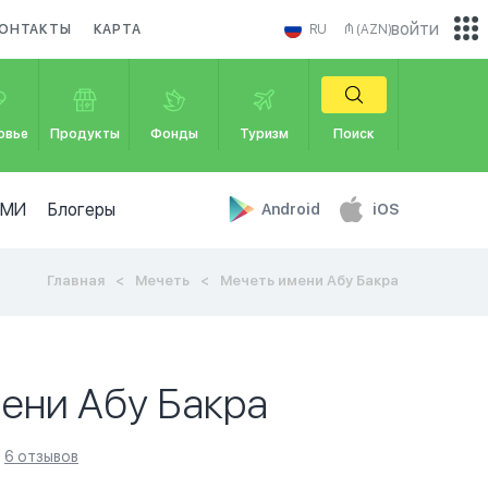
войти
ОНТАКТЫ
КАРТА
RU
₼ (AZN)
овье
Продукты
Фонды
Туризм
Поиск
СМИ
Блогеры
Android
iOS
Главная
Мечеть
Мечеть имени Абу Бакра
ени Абу Бакра
6 отзывов