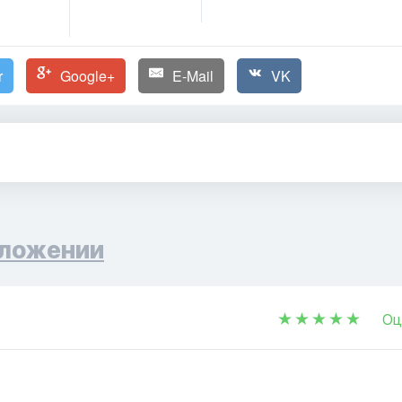
r
Google+
E-Mail
VK
ложении
Оц