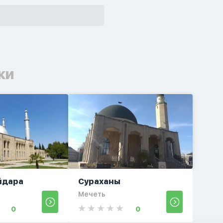
ки
йдара
Сураханы
Мечеть
0
0