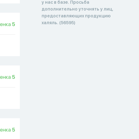
у нас в базе. Просьба
дополнительно уточнять у лиц,
предоставляющих продукцию
халяль. (56595)
енка
5
енка
5
енка
5