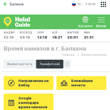
Балахна
RU
₽ (RUB)
Каталог
Меню
ФАДЖР
ВОСХОД
ЗУХР
АСР
МАГРИБ
ИША
02:16
04:16
12:16
16:21
20:01
21:31
Время намазов в г. Балахна
Главная
Время намазов
Время расчета
Направление на
Ближайшие
Киблу
мечети
Google
календарь
время намазов