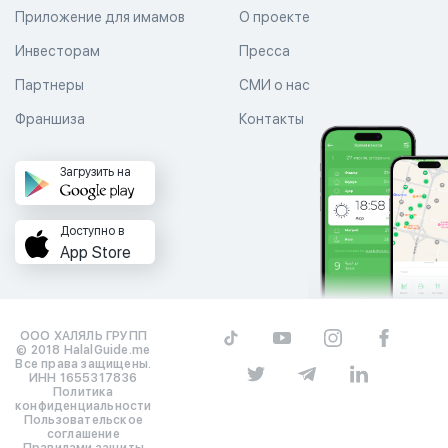
Приложение для имамов
О проекте
Инвесторам
Пресса
Партнеры
СМИ о нас
Франшиза
Контакты
Загрузить на
Доступно в
App Store
ООО ХАЛЯЛЬ ГРУПП
© 2018 HalalGuide.me
Все права защищены.
ИНН 1655317836
Политика
конфиденциальности
Пользовательское
соглашение