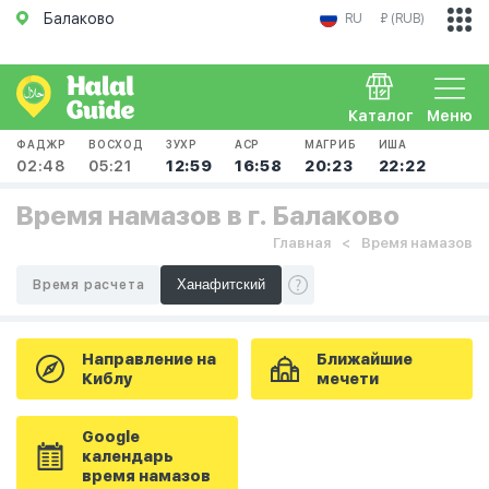
Балаково
RU
₽ (RUB)
Каталог
Меню
ФАДЖР
ВОСХОД
ЗУХР
АСР
МАГРИБ
ИША
02:48
05:21
12:59
16:58
20:23
22:22
Время намазов в г. Балаково
Главная
Время намазов
Время расчета
Направление на
Ближайшие
Киблу
мечети
Google
календарь
время намазов