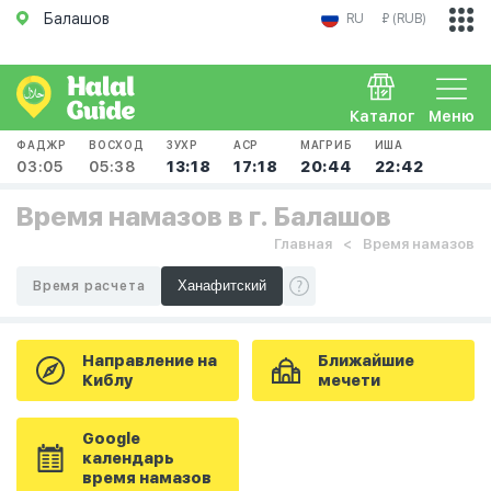
Балашов
RU
₽ (RUB)
Каталог
Меню
ФАДЖР
ВОСХОД
ЗУХР
АСР
МАГРИБ
ИША
03:05
05:38
13:18
17:18
20:44
22:42
Время намазов в г. Балашов
Главная
Время намазов
Время расчета
Направление на
Ближайшие
Киблу
мечети
Google
календарь
время намазов