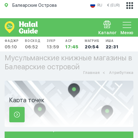
Балеарские Острова
RU
€ (EUR)
Каталог
Меню
ФАДЖР
ВОСХОД
ЗУХР
АСР
МАГРИБ
ИША
05:10
06:52
13:59
17:45
20:54
22:31
Мусульманские книжные магазины в
Балеарские островой
Главная
Атрибутика
Карта точек