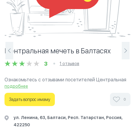
Центральная мечеть в Балтасях
3
1 отзывов
Ознакомьтесь с отзывами посетителей Центральная
мечеть в Балтасях в г.Балтаси на фотографиях и
подробнее
узнайте о часах работы. Ваше духовное путешествие
начинается здесь.
Задать вопрос имаму
0
ул. Ленина, 63, Балтаси, Респ. Татарстан, Россия,
422250