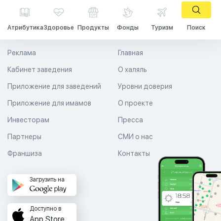
Атрибутика
Здоровье
Продукты
Фонды
Туризм
Поиск
Реклама
Главная
Кабинет заведения
О халяль
Приложение для заведений
Уровни доверия
Приложение для имамов
О проекте
Инвесторам
Пресса
Партнеры
СМИ о нас
Франшиза
Контакты
Загрузить на
Доступно в
App Store