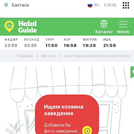
Балтаси
RU
₽ (RUB)
Каталог
Меню
ФАДЖР
ВОСХОД
ЗУХР
АСР
МАГРИБ
ИША
23:59
03:55
11:50
16:58
19:29
21:59
Главная
Мечеть
Центральная мечеть в Балтасях
Ищем хозяина
заведения
Добавили бы
фото заведения..