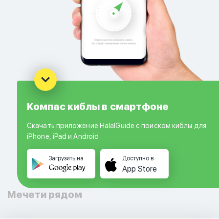
Компас киблы в смартфоне
Скачать приложение HalalGuide с поиском киблы для
iPhone, iPad и Android
Загрузить на
Доступно в
App Store
Мечети рядом