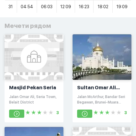
31
04:54
06:03
12:09
16:23
18:02
19:09
Мечети рядом
Masjid Pekan Seria
Sultan Omar Ali
Saifuddien Mosque
Jalan Omar Ali, Seria Town,
Jalan McArthur, Bandar Seri
Belait District
Begawan, Brunei-Muara
BS8711
3
3