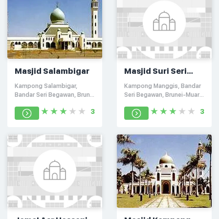
Masjid Salambigar
Masjid Suri Seri
Begawan Raja Pg
Kampong Salambigar,
Kampong Manggis, Bandar
Anak Damit
Bandar Seri Begawan, Brunei
Seri Begawan, Brunei-Muara
Darussalam
BC3615
3
3