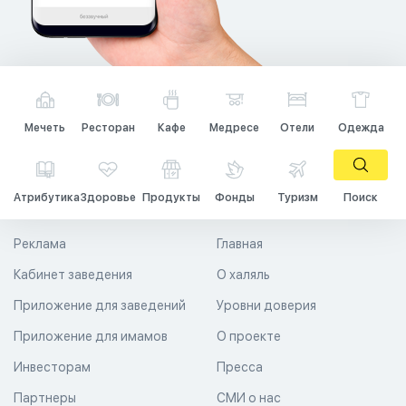
Мечеть
Ресторан
Кафе
Медресе
Отели
Одежда
Атрибутика
Здоровье
Продукты
Фонды
Туризм
Поиск
Реклама
Главная
Кабинет заведения
О халяль
Приложение для заведений
Уровни доверия
Приложение для имамов
О проекте
Инвесторам
Пресса
Партнеры
СМИ о нас