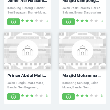
Jame' Asr Hassanil
Masjid Kampong
Bolkiah
Lambak
Kampung Kiarong, Bandar
Jalan Pasir Berakas, Dar es
Seri Begawan, Brunei-Muara
Salaam, Brunei Darussalam
BS8611
3
3
Prince Abdul Malik
Masjid Mohammad
Mosque
Bolkiah
Jalan Tungku-Mata Mata,
Kampong Serusop, Jalan
Bandar Seri Begawan,
Muara, Bandar Seri
Brunei-Muara
Begawan, Brunei-Muara
3
3
BB4713