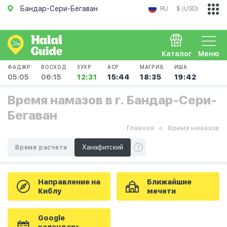
Бандар-Сери-Бегаван
RU
$ (USD)
Каталог
Меню
ФАДЖР
ВОСХОД
ЗУХР
АСР
МАГРИБ
ИША
05:05
06:15
12:31
15:44
18:35
19:42
Время намазов в г. Бандар-Сери-
Бегаван
Главная
Время намазов
Время расчета
Направление на
Ближайшие
Киблу
мечети
Google