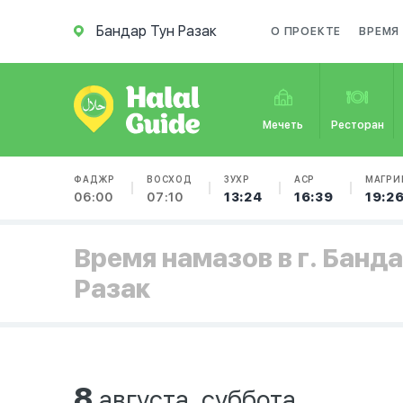
Бандар Тун Разак
О ПРОЕКТЕ
ВРЕМЯ
Мечеть
Ресторан
ФАДЖР
ВОСХОД
ЗУХР
АСР
МАГРИ
06:00
07:10
13:24
16:39
19:2
Время намазов в г. Банда
Разак
8
августа, суббота