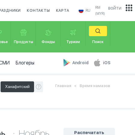
войти
RM
РАЗДНИКИ
КОНТАКТЫ
КАРТА
RU
(MYR)
овье
Продукты
Фонды
Туризм
Поиск
СМИ
Блогеры
Android
iOS
Главная
Время намазов
рь
Ноябрь
Распечатать