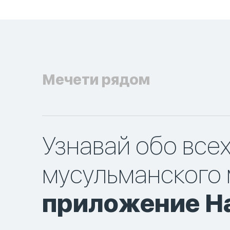
Мечети рядом
Узнавай обо все
мусульманского 
приложение Ha