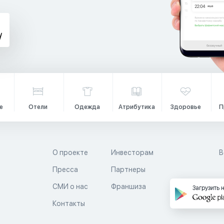
е
Отели
Одежда
Атрибутика
Здоровье
П
О проекте
Инвесторам
В
Пресса
Партнеры
й
СМИ о нас
Франшиза
Загрузить 
Контакты