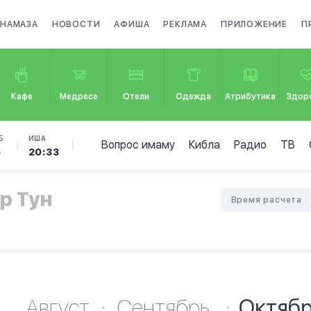
 НАМАЗА
НОВОСТИ
АФИША
РЕКЛАМА
ПРИЛОЖЕНИЕ
П
Кафе
Медресе
Отели
Одежда
Атрибутика
Здор
Б
ИША
Вопрос имаму
Кибла
Радио
ТВ
6
20:33
р Тун
Время расчета
Август
Сентябрь
Октяб