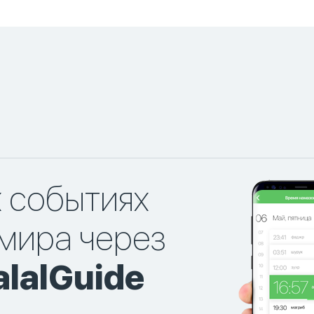
х событиях
мира через
lalGuide