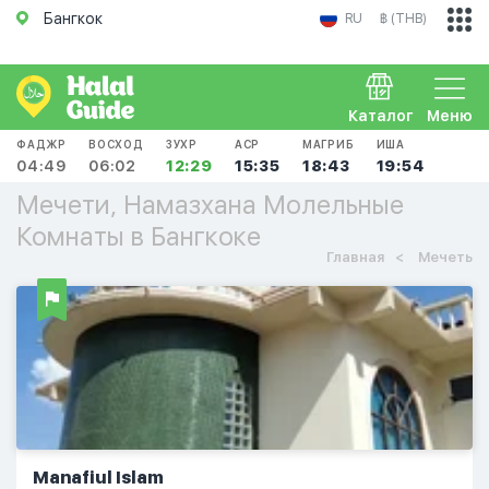
Бангкок
RU
฿ (THB)
Каталог
Меню
ФАДЖР
ВОСХОД
ЗУХР
АСР
МАГРИБ
ИША
04:49
06:02
12:29
15:35
18:43
19:54
Мечети, Намазхана Молельные
Комнаты в Бангкоке
Главная
Мечеть
Manafiul Islam