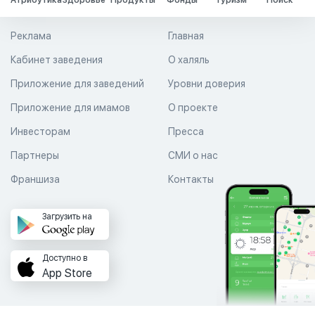
Атрибутика
Здоровье
Продукты
Фонды
Туризм
Поиск
Реклама
Главная
Кабинет заведения
О халяль
Приложение для заведений
Уровни доверия
Приложение для имамов
О проекте
Инвесторам
Пресса
Партнеры
СМИ о нас
Франшиза
Контакты
Загрузить на
Доступно в
App Store