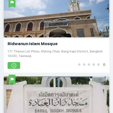
Ridwanun Islam Mosque
171 Thanon Lat Phrao, Khlong Chan, Bang Kapi District, Bangkok
10240, Таиланд
0