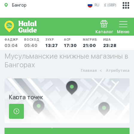
Бангор
RU
£ (GBP)
Каталог
Меню
ФАДЖР
ВОСХОД
ЗУХР
АСР
МАГРИБ
ИША
03:04
05:40
13:27
17:30
21:00
23:28
Мусульманские книжные магазины в
Бангорах
Главная
Атрибутика
Карта точек