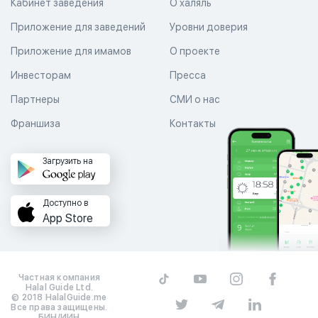
Кабинет заведения
О халяль
Приложение для заведений
Уровни доверия
Приложение для имамов
О проекте
Инвесторам
Пресса
Партнеры
СМИ о нас
Франшиза
Контакты
Загрузить на
Доступно в
App Store
Частная компания
Halal Guide Ltd.
© 2018 HalalGuide.me
Все права защищены.
БИН/ИИН