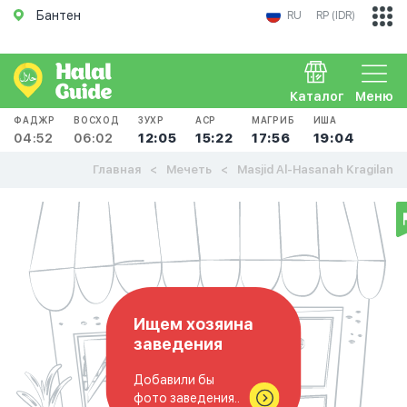
Бантен
RU
RP (IDR)
Каталог
Меню
ФАДЖР
ВОСХОД
ЗУХР
АСР
МАГРИБ
ИША
04:52
06:02
12:05
15:22
17:56
19:04
Главная
Мечеть
Masjid Al-Hasanah Kragilan
Ищем хозяина
заведения
Добавили бы
фото заведения..