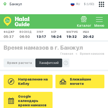
Банжул
RU
$ (USD)
Каталог
Меню
ФАДЖР
ВОСХОД
ЗУХР
АСР
МАГРИБ
ИША
05:37
06:50
13:17
16:24
19:32
20:42
Время намазов в г. Банжул
Главная
Время намазов
Время расчета
Направление на
Ближайшие
Киблу
мечети
Google
календарь
время намазов