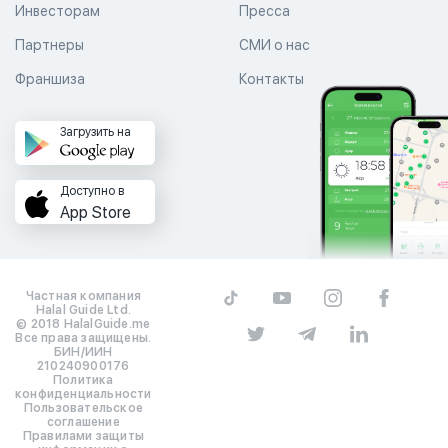
Инвесторам
Пресса
Партнеры
СМИ о нас
Франшиза
Контакты
Загрузить на
Доступно в
App Store
Частная компания
Halal Guide Ltd.
© 2018 HalalGuide.me
Все права защищены.
БИН/ИИН
210240900176
Политика
конфиденциальности
Пользовательское
соглашение
Правилами защиты