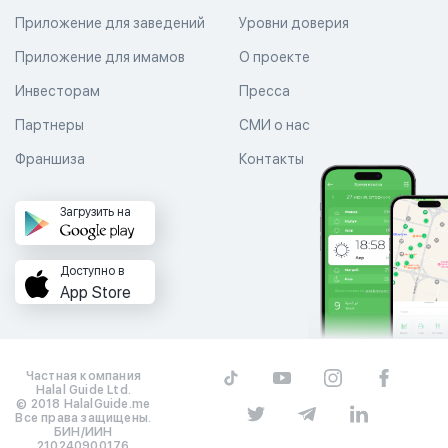
Приложение для заведений
Уровни доверия
Приложение для имамов
О проекте
Инвесторам
Пресса
Партнеры
СМИ о нас
Франшиза
Контакты
Загрузить на
Доступно в
App Store
Частная компания
Halal Guide Ltd.
© 2018 HalalGuide.me
Все права защищены.
БИН/ИИН
210240900176