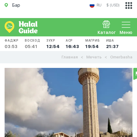
Бар
RU
$ (USD)
Каталог
Меню
ФАДЖР
ВОСХОД
ЗУХР
АСР
МАГРИБ
ИША
03:53
05:41
12:54
16:43
19:54
21:37
Главная
Мечеть
Omerbasha