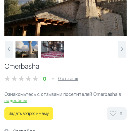
Omerbasha
0
0 отзывов
Ознакомьтесь с отзывами посетителей Omerbasha в
г.Бар на фотографиях и узнайте о часах работы. Ваше
подробнее
духовное путешествие начинается здесь.
Задать вопрос имаму
0