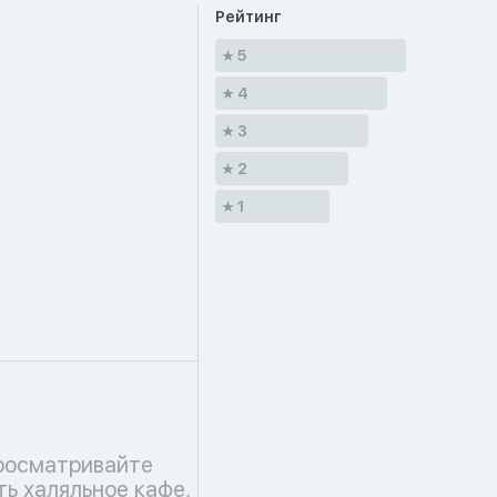
Рейтинг
5
4
3
2
1
росматривайте
ть халяльное кафе,