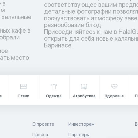
 в
соответствующее вашим предпо
ам
детальные фотографии позволят
 халяльные
прочувствовать атмосферу заве
разнообразие блюд.
ных кафе в
Присоединяйтесь к нам в HalalG
собрали
открыть для себя новые халяльн
Баринасе.
вое
рать место
е
Отели
Одежда
Атрибутика
Здоровье
П
О проекте
Инвесторам
В
Пресса
Партнеры