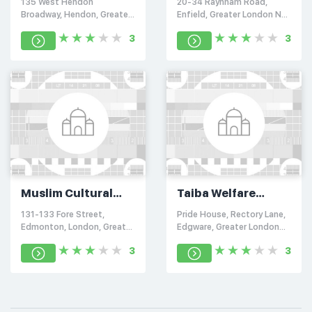
135 West Hendon
20-34 Raynham Road,
Broadway, Hendon, Greater
Enfield, Greater London N18
London NW9 7EL
2SJ
3
3
Muslim Cultural
Taiba Welfare
Society Mosque
Foundation
131-133 Fore Street,
Pride House, Rectory Lane,
Edmonton, London, Greater
Edgware, Greater London
London N18 2XF
HA8 7LG
3
3