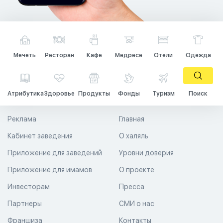
Мечеть
Ресторан
Кафе
Медресе
Отели
Одежда
Атрибутика
Здоровье
Продукты
Фонды
Туризм
Поиск
Реклама
Главная
Кабинет заведения
О халяль
Приложение для заведений
Уровни доверия
Приложение для имамов
О проекте
Инвесторам
Пресса
Партнеры
СМИ о нас
Франшиза
Контакты