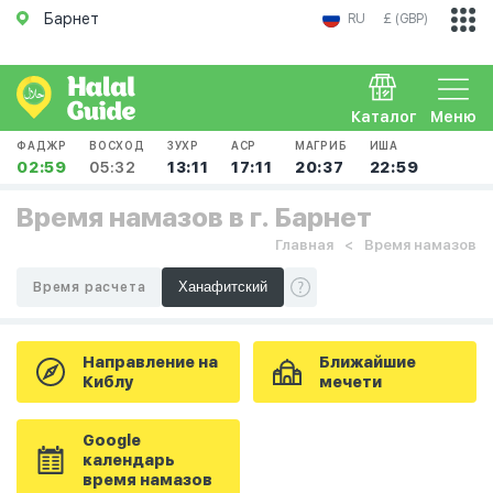
Барнет
RU
£ (GBP)
Каталог
Меню
ФАДЖР
ВОСХОД
ЗУХР
АСР
МАГРИБ
ИША
02:59
05:32
13:11
17:11
20:37
22:59
Время намазов в г. Барнет
Главная
Время намазов
Время расчета
Направление на
Ближайшие
Киблу
мечети
Google
календарь
время намазов