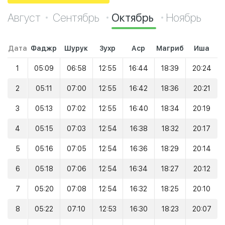
Август
Сентябрь
Октябрь
Ноябрь
Дата
Фаджр
Шурук
Зухр
Аср
Магриб
Иша
1
05:09
06:58
12:55
16:44
18:39
20:24
2
05:11
07:00
12:55
16:42
18:36
20:21
3
05:13
07:02
12:55
16:40
18:34
20:19
4
05:15
07:03
12:54
16:38
18:32
20:17
5
05:16
07:05
12:54
16:36
18:29
20:14
6
05:18
07:06
12:54
16:34
18:27
20:12
7
05:20
07:08
12:54
16:32
18:25
20:10
8
05:22
07:10
12:53
16:30
18:23
20:07