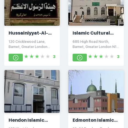
Hussainiyyat-Al-
Islamic Cultural
Rasul Al-Ad'ham
Centre of Finchley
120 Cricklewood Lane,
685 High Road North,
Barnet, Greater London
Barnet, Greater London N12
NW2 2
0
3
3
Hendon Islamic
Edmonton Islamic
Centre & Mosque
Centre