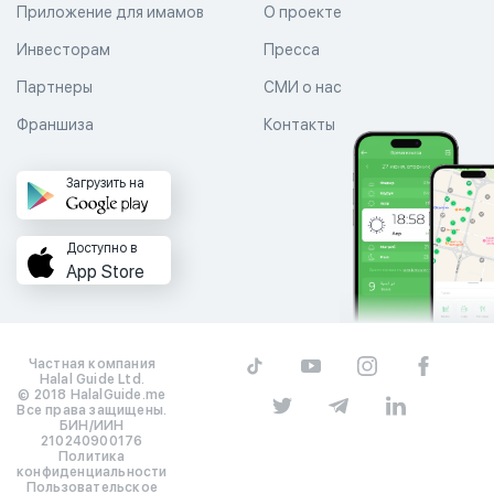
Приложение для имамов
О проекте
Инвесторам
Пресса
Партнеры
СМИ о нас
Франшиза
Контакты
Загрузить на
Доступно в
App Store
Частная компания
Halal Guide Ltd.
© 2018 HalalGuide.me
Все права защищены.
БИН/ИИН
210240900176
Политика
конфиденциальности
Пользовательское