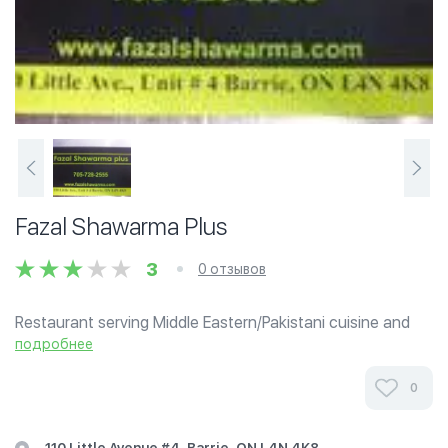
Fazal Shawarma Plus
3
0 отзывов
Restaurant serving Middle Eastern/Pakistani cuisine and
North American cuisine. Also have a variety of Halal meats
подробнее
available at extremely reasonable prices and professional
butcher with years of...
0