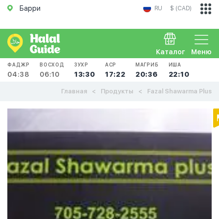
Барри
RU
$ (CAD)
Каталог
Меню
ФАДЖР
ВОСХОД
ЗУХР
АСР
МАГРИБ
ИША
04:38
06:10
13:30
17:22
20:36
22:10
Главная
Продукты
Fazal Shawarma Plus