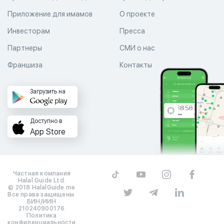
Приложение для имамов
О проекте
Инвесторам
Пресса
Партнеры
СМИ о нас
Франшиза
Контакты
Загрузить на
Доступно в
App Store
Частная компания
Halal Guide Ltd.
© 2018 HalalGuide.me
Все права защищены.
БИН/ИИН
210240900176
Политика
конфиденциальности