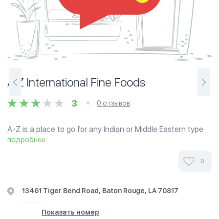
A Z International Fine Foods
3
0 отзывов
A-Z is a place to go for any Indian or Middle Eastern type
foods or food-related products you need, as well as some
подробнее
toiletries and random goods.
0
13461 Tiger Bend Road, Baton Rouge, LA 70817
Показать номер