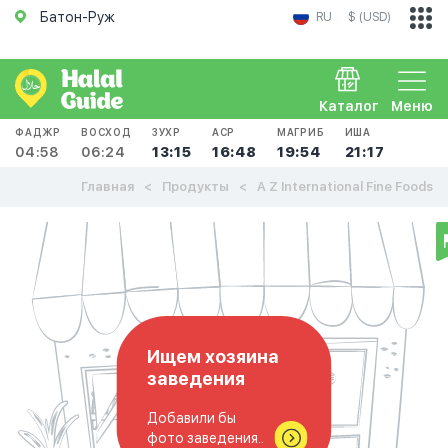
Батон-Руж
RU
$ (USD)
Каталог
Меню
ФАДЖР
ВОСХОД
ЗУХР
АСР
МАГРИБ
ИША
04:58
06:24
13:15
16:48
19:54
21:17
Главная
Продукты
A Z International Fine Foods
Ищем хозяина
заведения
Добавили бы
фото заведения..