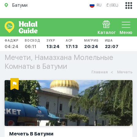
Батуми
RU
₾ (GEL)
Каталог
Меню
ФАДЖР
ВОСХОД
ЗУХР
АСР
МАГРИБ
ИША
04:24
06:11
13:24
17:13
20:24
22:07
Мечети, Намазхана Молельные
Комнаты в Батуми
Главная
Мечеть
Мечеть В Батуми