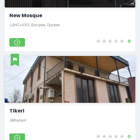
New Mosque
JJHC+VX3, Батуми, Грузия
0
Tikeri
Jikhanjuri
0