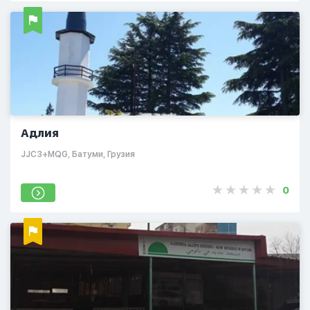
Адлия
JJC3+MQG, Батуми, Грузия
0