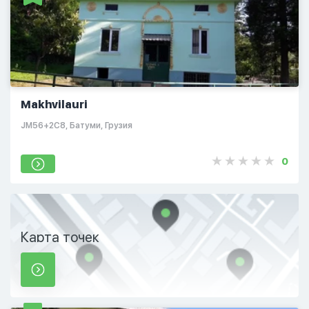
Makhvilauri
JM56+2C8, Батуми, Грузия
0
Карта точек