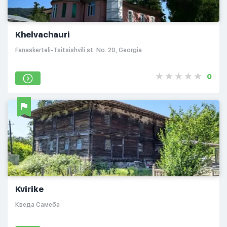
Khelvachauri
Fanaskerteli-Tsitsishvili st. No. 20, Georgia
0
Kvirike
Кведа Самеба