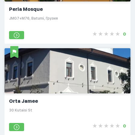
Peria Mosque
JMG7+M76, Batumi, Грузия
0
Orta Jamee
30 Kutaisi St
0