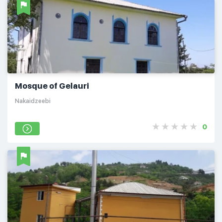
Mosque of Gelauri
Nakaidzeebi
0