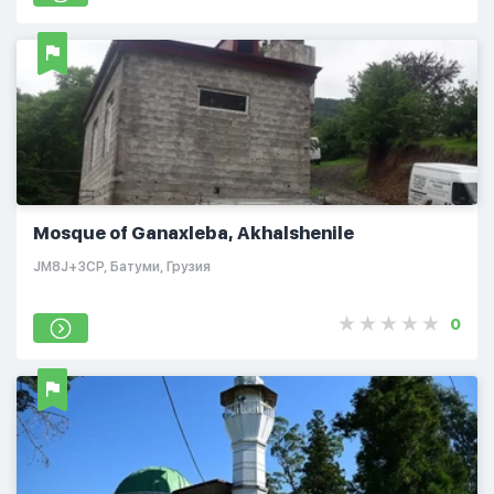
Mosque of Ganaxleba, Akhalshenile
JM8J+3CP, Батуми, Грузия
0