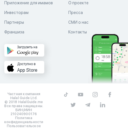
Приложение для имамов
О проекте
Инвесторам
Пресса
Партнеры
СМИ о нас
Франшиза
Контакты
Загрузить на
Доступно в
App Store
Частная компания
Halal Guide Ltd.
© 2018 HalalGuide.me
Все права защищены.
БИН/ИИН
210240900176
Политика
конфиденциальности
Пользовательское