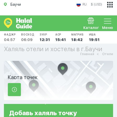
Баучи
RU
$ (USD)
Каталог
Меню
ФАДЖР
ВОСХОД
ЗУХР
АСР
МАГРИБ
ИША
04:57
06:09
12:31
15:41
18:42
19:51
Халяль отели и хостелы в г.Баучи
Главная
Отели
Карта точек
Добавь
халяль
точку