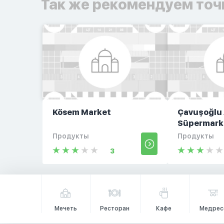
Так же рекомендуем точ
Kösem Market
Çavuşoğlu 
Süpermark
Продукты
Продукты
3
Мечеть
Ресторан
Кафе
Медрес