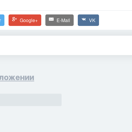
r
Google+
E-Mail
VK
ложении