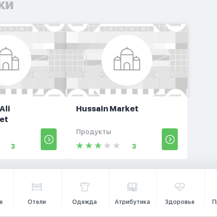
ки
Ali
Hussain Market
et
Продукты
3
3
е
Отели
Одежда
Атрибутика
Здоровье
П