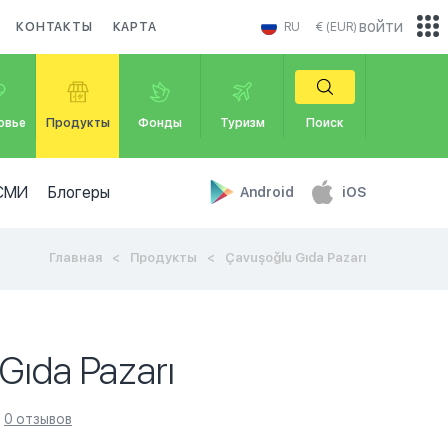
войти
КОНТАКТЫ
КАРТА
RU
€ (EUR)
овье
Продукты
Фонды
Туризм
Поиск
СМИ
Блогеры
Android
iOS
Главная
Продукты
Çavuşoğlu Gıda Pazarı
Gıda Pazarı
0 отзывов