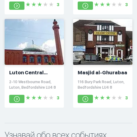
3
3
Luton Central
Masjid al-Ghurabaa
Mosque
2-10 Westbourne Road,
116 Bury Park Road, Luton,
Luton, Bedfordshire LU4 8
Bedfordshire LU4 8
3
3
Узнавай обо всех событиях