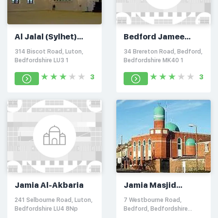
Al Jalal (Sylhet)
Bedford Jamee
Jame Masjid
Masjid
314 Biscot Road, Luton,
34 Brereton Road, Bedford,
Bedfordshire LU3 1
Bedfordshire MK40 1
3
3
Jamia Al-Akbaria
Jamia Masjid
Gulshani Baghdad
241 Selbourne Road, Luton,
7 Westbourne Road,
Bedfordshire LU4 8Np
Bedford, Bedfordshire
TS25 1