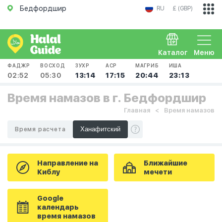
Бедфордшир
RU
£ (GBP)
Каталог
Меню
ФАДЖР
ВОСХОД
ЗУХР
АСР
МАГРИБ
ИША
02:52
05:30
13:14
17:15
20:44
23:13
Время намазов в г. Бедфордшир
Главная
Время намазов
Время расчета
Направление на
Ближайшие
Киблу
мечети
Google
календарь
время намазов