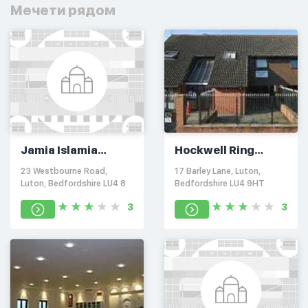
Мечети рядом
Jamia Islamia
Hockwell Ring
Ghousia
Masjid
23 Westbourne Road,
17 Barley Lane, Luton,
Luton, Bedfordshire LU4 8
Bedfordshire LU4 9HT
3
3