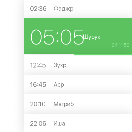
02:36
Фаджр
05:05
Шурук
04:11:59
12:45
Зухр
16:45
Аср
20:10
Магриб
22:06
Иша