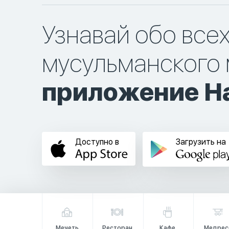
Узнавай обо все
мусульманского 
приложение Ha
Доступно в
Загрузить на
Мечеть
Ресторан
Кафе
Медрес