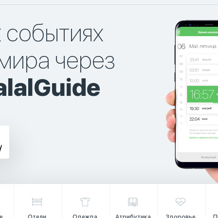
х событиях
мира через
lalGuide
е
Отели
Одежда
Атрибутика
Здоровье
П