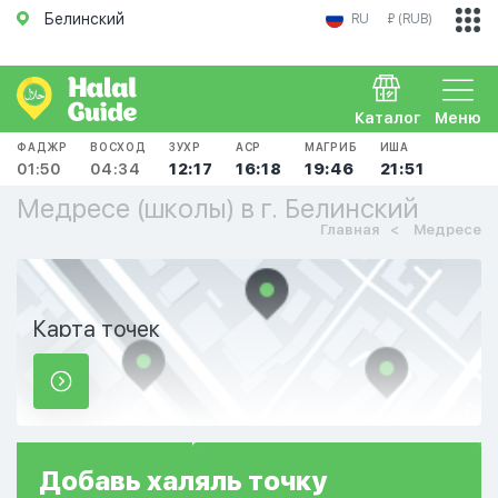
Белинский
RU
₽ (RUB)
Каталог
Меню
ФАДЖР
ВОСХОД
ЗУХР
АСР
МАГРИБ
ИША
01:50
04:34
12:17
16:18
19:46
21:51
Медресе (школы) в г. Белинский
Главная
Медресе
Карта точек
Добавь
халяль
точку