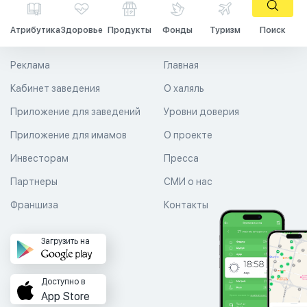
Атрибутика
Здоровье
Продукты
Фонды
Туризм
Поиск
Реклама
Главная
Кабинет заведения
О халяль
Приложение для заведений
Уровни доверия
Приложение для имамов
О проекте
Инвесторам
Пресса
Партнеры
СМИ о нас
Франшиза
Контакты
Загрузить на
Доступно в
App Store